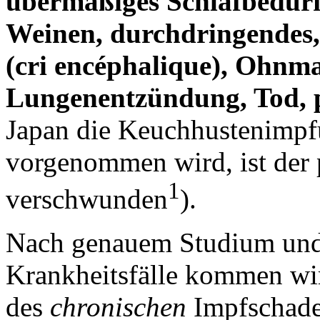
übermäßiges Schlafbedürfn
Weinen, durchdringendes,
(cri encéphalique), Ohnm
Lungenentzündung, Tod, p
Japan die Keuchhustenimpfu
vorgenommen wird, ist der 
1
verschwunden
).
Nach genauem Studium und 
Krankheitsfälle kommen wi
des
chronischen
Impfschad